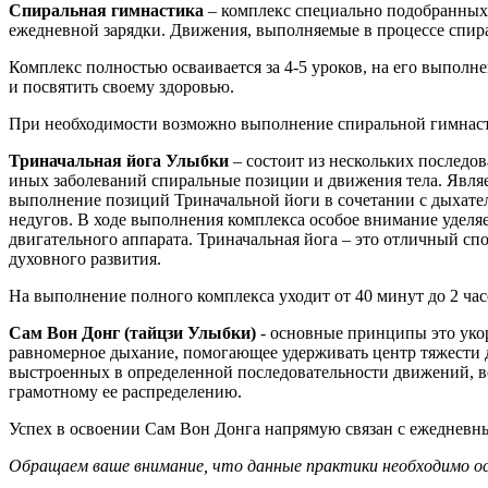
Спиральная гимнастика
– комплекс специально подобранных 
ежедневной зарядки. Движения, выполняемые в процессе спи
Комплекс полностью осваивается за 4-5 уроков, на его выполне
и посвятить своему здоровью.
При необходимости возможно выполнение спиральной гимнастики 
Триначальная йога Улыбки
– состоит из нескольких последов
иных заболеваний спиральные позиции и движения тела. Явля
выполнение позиций Триначальной йоги в сочетании с дыхате
недугов. В ходе выполнения комплекса особое внимание уделя
двигательного аппарата. Триначальная йога – это отличный сп
духовного развития.
На выполнение полного комплекса уходит от 40 минут до 2 час
Сам Вон Донг (тайцзи Улыбки)
- основные принципы это уко
равномерное дыхание, помогающее удерживать центр тяжести до
выстроенных в определенной последовательности движений, в
грамотному ее распределению.
Успех в освоении Сам Вон Донга напрямую связан с ежедневны
Обращаем ваше внимание, что данные практики необходимо о