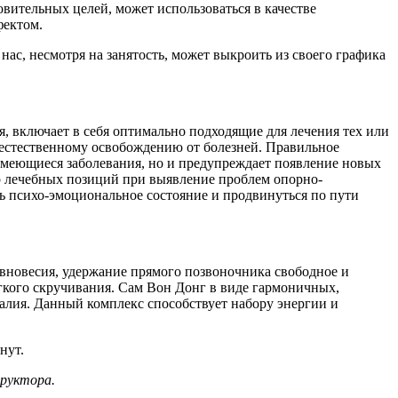
вительных целей, может использоваться в качестве
фектом.
 нас, несмотря на занятость, может выкроить из своего графика
оя, включает в себя оптимально подходящие для лечения тех или
естественному освобождению от болезней. Правильное
имеющиеся заболевания, но и предупреждает появление новых
ор лечебных позиций при выявление проблем опорно-
ть психо-эмоциональное состояние и продвинуться по пути
вновесия, удержание прямого позвоночника свободное и
егкого скручивания. Сам Вон Донг в виде гармоничных,
лия. Данный комплекс способствует набору энергии и
нут.
руктора.