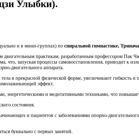
цзи Улыбки).
уально и в мини-группах) по
спиральной гимнастике, Тринача
им двигательным практикам, разработанным профессором Пак Чж
, что, запуская процессы самовосстановления, приводит к изл
орно-двигательного аппарата.
тела в прекрасной физической форме, увеличивают гибкость и 
 омолаживающий эффект.
ыми, энергетическими и медитативными техниками, что повышае
ского состояния.
начинающих и пациентов с заболеваниями опорно-двигательного 
ься буквально с первых занятий.