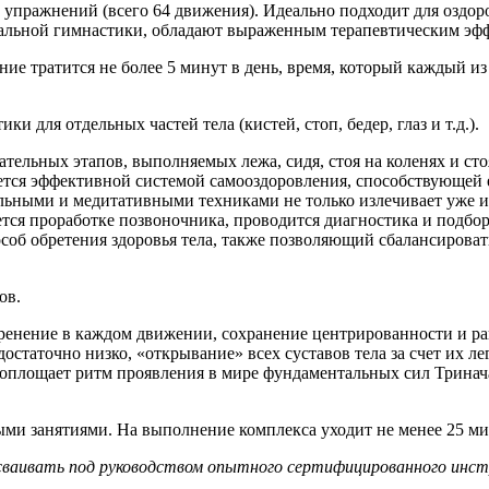
упражнений (всего 64 движения). Идеально подходит для оздоро
ральной гимнастики, обладают выраженным терапевтическим эф
ние тратится не более 5 минут в день, время, который каждый из
для отдельных частей тела (кистей, стоп, бедер, глаз и т.д.).
ательных этапов, выполняемых лежа, сидя, стоя на коленях и ст
ется эффективной системой самооздоровления, способствующей 
льными и медитативными техниками не только излечивает уже 
ется проработке позвоночника, проводится диагностика и подб
особ обретения здоровья тела, также позволяющий сбалансирова
ов.
ренение в каждом движении, сохранение центрированности и ра
статочно низко, «открывание» всех суставов тела за счет их л
оплощает ритм проявления в мире фундаментальных сил Тринача
ми занятиями. На выполнение комплекса уходит не менее 25 ми
сваивать под руководством опытного сертифицированного инст