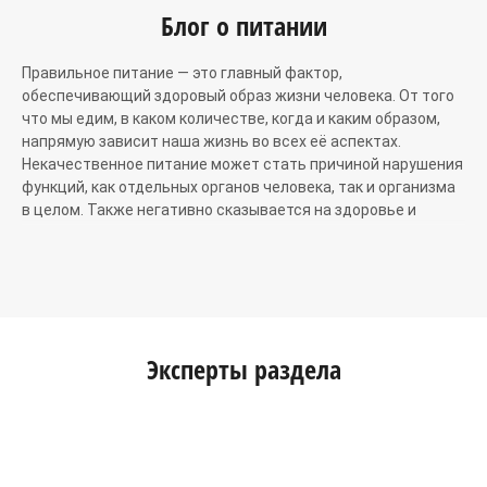
Блог о питании
Правильное питание — это главный фактор,
обеспечивающий здоровый образ жизни человека. От того
что мы едим, в каком количестве, когда и каким образом,
напрямую зависит наша жизнь во всех её аспектах.
Некачественное питание может стать причиной нарушения
функций, как отдельных органов человека, так и организма
в целом. Также негативно сказывается на здоровье и
неполноценная пища, и ее недостаток или переизбыток.
Правильное питание
Существует большое количество сайтов о полезном и
лечебном питании. Но важно правильно выбрать тот
Эксперты раздела
рацион, который подходит именно вашему организму. Для
этого можно воспользоваться советами специалистов,
которые можно найти в одном из блогов о правильном
питании.
Отдельно стоит поговорить о лечебном питании. Это