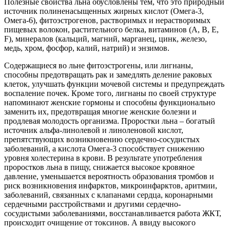
Полезные свойства льна обусловлены тем, что это природный
источник полиненасыщенных жирных кислот (Омега-3,
Омега-6), фитоэстрогенов, растворимых и нерастворимых
пищевых волокон, растительного белка, витаминов (А, В, Е,
F), минералов (кальций, магний, марганец, цинк, железо,
медь, хром, фосфор, калий, натрий) и энзимов.
Содержащиеся во льне фитоэстрогены, или лигнаны,
способны предотвращать рак и замедлять деление раковых
клеток, улучшать функции мочевой системы и предупреждать
воспаление почек. Кроме того, лигнаны по своей структуре
напоминают женские гормоны и способны функционально
заменить их, предотвращая многие женские болезни и
продлевая молодость организма. Проростки льна – богатый
источник альфа-линолевой и линоленовой кислот,
препятствующих возникновению сердечно-сосудистых
заболеваний, а кислота Омега-3 способствует снижению
уровня холестерина в крови. В результате употребления
проростков льна в пищу, снижается высокое кровяное
давление, уменьшается вероятность образования тромбов и
риск возникновения инфарктов, микроинфарктов, аритмии,
заболеваний, связанных с клапанами сердца, коронарными
сердечными расстройствами и другими сердечно-
сосудистыми заболеваниями, восстанавливается работа ЖКТ,
происходит очищение от токсинов. А ввиду высокого