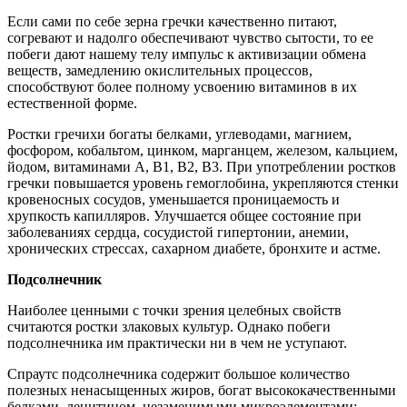
Если сами по себе зерна гречки качественно питают,
согревают и надолго обеспечивают чувство сытости, то ее
побеги дают нашему телу импульс к активизации обмена
веществ, замедлению окислительных процессов,
способствуют более полному усвоению витаминов в их
естественной форме.
Ростки гречихи богаты белками, углеводами, магнием,
фосфором, кобальтом, цинком, марганцем, железом, кальцием,
йодом, витаминами А, В1, В2, В3. При употреблении ростков
гречки повышается уровень гемоглобина, укрепляются стенки
кровеносных сосудов, уменьшается проницаемость и
хрупкость капилляров. Улучшается общее состояние при
заболеваниях сердца, сосудистой гипертонии, анемии,
хронических стрессах, сахарном диабете, бронхите и астме.
Подсолнечник
Наиболее ценными с точки зрения целебных свойств
считаются ростки злаковых культур. Однако побеги
подсолнечника им практически ни в чем не уступают.
Спраутс подсолнечника содержит большое количество
полезных ненасыщенных жиров, богат высококачественными
белками, лецитином, незаменимыми микроэлементами: