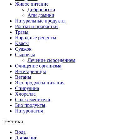
Живое питание
Добропасека
Апи домики
Натуральные продукты
Ростки и проростки
Травы
Народные рецепты
Квасы
Суджок
Сыроеды
Лечение сыроедением
Очищение организма
Вегетарианцы
Веганы
Эко продукты питания
Спирулина
Хлорелла
Солезаменители
Био продукты
Натуропатия
Тематики
Вода
Движение