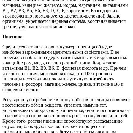
магнием, кальцием, железом, йодом, марганцем, витаминами
В1, В2, В3, В5, В6, В9, D, E, F, каротином. Благодаря их
употреблению нормализуется кислотно-щелочной баланс
организма, укрепляется нервная система, восстанавливается
зрение, улучшается состояние кожи.
Пшеница
Среди всех семян зерновых культур пшеница обладает
наиболее выраженными целительными свойствами. В ее
побегах в изобилии содержатся витамины и микроэлементы:
кальций, хром, медь, селен, кремний, цинк, йод, железо,
витамины В1, В2, В3, В6, E, фолиевая кислота и др. Причем
их концентрация настолько высока, что 100 г ростков
пшеницы в состоянии покрыть суточную потребность
человека в фосфоре, магнии, железе, цинке, витамине В6 и
фолиевой кислоте.
Регулярное употребление в пищу побегов пшеницы позволяет
восстановить обмен веществ, укрепить иммунитет,
нормализовать микрофлору кишечника, очистить организм от
шлаков и токсинов, восстановить рост и силу волос и ногтей.
Кроме того, ростки пшеницы способствуют рассасыванию
опухолей, блокируют воспалительные процессы и
положительно влияют на работу всех систем организма.