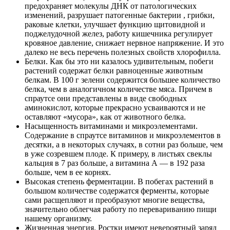
предохраняет молекулы ДНК от патологических
изменений, разрушает патогенные бактерии , грибки,
раковые клетки, улучшает функцию щитовидной и
поджелудочной желез, работу кишечника регулирует
кровяное давление, снижает нервное напряжение. И это
далеко не весь перечень полезных свойств хлорофилла.
Белки. Как бы это ни казалось удивительным, побеги
растений содержат белки равноценные животным
белкам. В 100 г зелени содержится большее количество
белка, чем в аналогичном количестве мяса. Причем в
спраутсе они представлены в виде свободных
аминокислот, которые прекрасно усваиваются и не
оставляют «мусора», как от животного белка.
Насыщенность витаминами и микроэлементами.
Содержание в спраутсе витаминов и микроэлементов в
десятки, а в некоторых случаях, в сотни раз больше, чем
в уже созревшем плоде. К примеру, в листьях свеклы
кальция в 7 раз больше, а витамина А — в 192 раза
больше, чем в ее корнях.
Высокая степень ферментации. В побегах растений в
большом количестве содержатся ферменты, которые
сами расщепляют и преобразуют многие вещества,
значительно облегчая работу по перевариванию пищи
нашему организму.
Жизненная энергия. Ростки имеют невероятный заряд