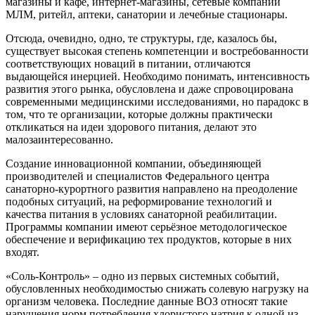
магазины и кафе, интернет-магазины, сетевые компании
МЛМ, ритейл, аптеки, санатории и лечебные стационары.
Отсюда, очевидно, одно, те структуры, где, казалось бы,
существует высокая степень компетенции и востребованности
соответствующих новаций в питании, отличаются
выдающейся инерцией. Необходимо понимать, интенсивность
развития этого рынка, обусловлена и даже спровоцирована
современными медицинскими исследованиями, но парадокс в
том, что те организации, которые должны практически
откликаться на идеи здорового питания, делают это
малозаинтересованно.
Создание инновационной компании, объединяющей
производителей и специалистов Федерального центра
санаторно-курортного развития направлено на преодоление
подобных ситуаций, на реформирование технологий и
качества питания в условиях санаторной реабилитации.
Программы компании имеют серьёзное методологическое
обеспечение и верификацию тех продуктов, которые в них
входят.
«Соль-Контроль» – одно из первых системных событий,
обусловленных необходимостью снижать солевую нагрузку на
организм человека. Последние данные ВОЗ относят такие
нарушения норм потребления хлористого натрия к одной из