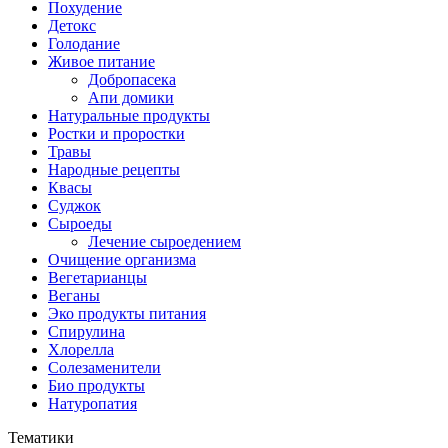
Похудение
Детокс
Голодание
Живое питание
Добропасека
Апи домики
Натуральные продукты
Ростки и проростки
Травы
Народные рецепты
Квасы
Суджок
Сыроеды
Лечение сыроедением
Очищение организма
Вегетарианцы
Веганы
Эко продукты питания
Спирулина
Хлорелла
Солезаменители
Био продукты
Натуропатия
Тематики