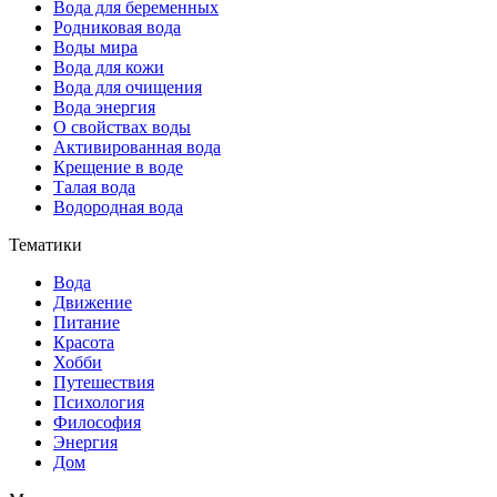
Вода для беременных
Родниковая вода
Воды мира
Вода для кожи
Вода для очищения
Вода энергия
О свойствах воды
Активированная вода
Крещение в воде
Талая вода
Водородная вода
Тематики
Вода
Движение
Питание
Красота
Хобби
Путешествия
Психология
Философия
Энергия
Дом