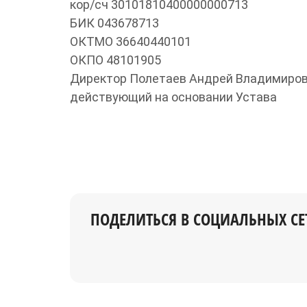
кор/сч 30101810400000000713
БИК 043678713
ОКТМО 36640440101
ОКПО 48101905
Директор Полетаев Андрей Владимиров
действующий на основании Устава
ПОДЕЛИТЬСЯ В СОЦИАЛЬНЫХ СЕ
Поделиться Вконтакте
Поделиться в Facebook
Поделиться в Google+
Поделиться в 
Поделит