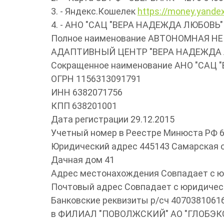
3. - Яндекс.Кошелек
https://money.yande
4. - АНО "САЦ "ВЕРА НАДЕЖДА ЛЮБОВЬ"
Полное наименование АВТОНОМНАЯ 
АДАПТИВНЫЙ ЦЕНТР "ВЕРА НАДЕЖДА 
Сокращенное наименование АНО "САЦ
ОГРН 1156313091791
ИНН 6382071756
КПП 638201001
Дата регистрации 29.12.2015
Учетный номер в Реестре Минюста РФ 6
Юридический адрес 445143 Самарская о
Дачная дом 41
Адрес местонахождения Совпадает с 
Почтовый адрес Совпадает с юридиче
Банковские реквизиты р/сч 407038106
в ФИЛИАЛ "ПОВОЛЖСКИЙ" АО "ГЛОБЭ