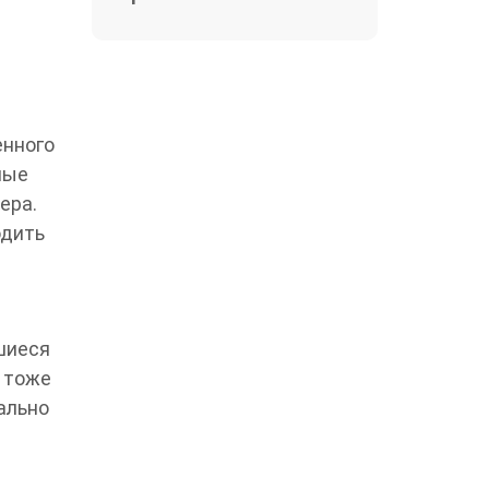
енного
ные
ера.
одить
вшиеся
, тоже
ально