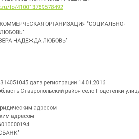
x.ru/to/410013789578492
НЕКОММЕРЧЕСКАЯ ОРГАНИЗАЦИЯ "СОЦИАЛЬНО-
ЛЮБОВЬ"
 "ВЕРА НАДЕЖДА ЛЮБОВЬ"
314051045 дата регистрации 14.01.2016
бласть Ставропольский район село Подстепки улиц
юридическим адресом
ским адресом
16010000194
КСБАНК"