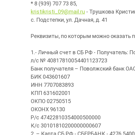
* 8 (939) 707 73 85,
kristikristi_09@mail.ru
- Трушкова Кристи
с. Подстепки, ул. Дачная, д. 41
Реквизиты, по которым можно оказать 
1.- Личный счет в СБ РФ - Получатель:
л/с № 40817810054401123723
Банк получателя – Поволжский банк ОАО
БИК 043601607
ИНН 7707083893
КПП 631602001
ОКПО 02750515
ОКОНХ 96130
Р/с 47422810354000500000
К/с 30101810200000000607
2. – Карта СБ РФ - СБЕРБАНК - 4276 54