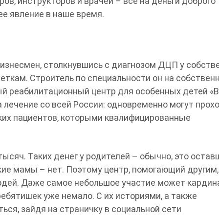
ов, инструкторов и врачей – все на деньги доброго
ее явление в наше время.
изнесмен, столкнувшись с диагнозом ДЦП у собств
деткам. Строитель по специальности он на собствен
ный реабилитационный центр для особенных детей «В
 лечение со всей России: одновременно могут прох
ких пациентов, которыми квалифицированные
тысяч. Таких денег у родителей – обычно, это оста
кие мамы – нет. Поэтому центр, помогающий другим
дей. Даже самое небольшое участие может кардин
ребятишек уже немало. С их историями, а также
ся, зайдя на страничку в социальной сети