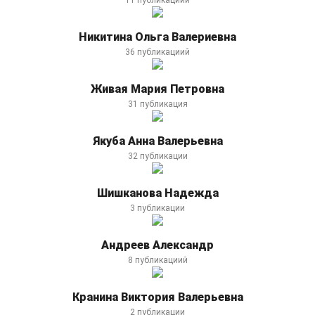
11 публикациий
категория, которая направлена на улучшение здоровья
человека. Нередко под этим понятием подразумевают
Никитина Ольга Валериевна
различные диеты и методики похудения. В зависимости от
поставленных целей диеты могут способствовать не
36 публикациий
похудению как таковому, а излечению от конкретных
заболеваний. Ведь продукты могут оказывать не только
Живая Мария Петровна
положительное влияние на организм человека, но и
31 публикация
отрицательное. К примеру, соль или глюкоза необходимы
организму для нормального функционирования, но их
Якуба Анна Валерьевна
переизбыток может привести к определенным сбоям.
32 публикации
Существует много интересных и полезных лайфхаков о
питании, которые многие могут применить в своей жизни.
Шишканова Надежда
Они касаются приготовления пищи, выбора продуктов,
3 публикации
маленьких хитростей, о которых вы не знали, но которые
способны существенно облегчить вашу жизнь и помогут
вам всегда оставаться в хорошем настроении и достигать
Андреев Александр
желаемых результатов.
8 публикациий
Здоровый образ жизни
Кранина Виктория Валерьевна
Тем, кто стремиться вести здоровый образ жизни, следует
2 публикации