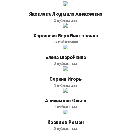
помнить о том, что питание и спорт неразрывно связаны
друг с другом. Только при грамотном сочетании физических
Яковлева Людмила Алексеевна
упражнений и здоровом питании можно добиться наиболее
2 публикации
эффективных результатов. Режим питания в данном
случае играет ключевую роль. Следует следить за
Хорошева Вера Викторовна
полноценным рационом, который будет максимально
обеспечивать организм всеми необходимыми веществами.
34 публикации
Для каждого определенного вида спорта подбирается
специальное питание. И правильно подобрать его сможет
Елена Шаройкина
каждый на порталах о питании.
3 публикации
Соркин Игорь
3 публикации
Анисимова Ольга
2 публикации
Кравцов Роман
3 публикации