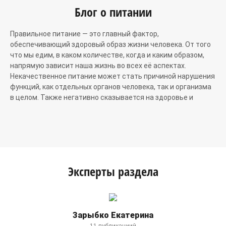
Блог о питании
Правильное питание — это главный фактор,
обеспечивающий здоровый образ жизни человека. От того
что мы едим, в каком количестве, когда и каким образом,
напрямую зависит наша жизнь во всех её аспектах.
Некачественное питание может стать причиной нарушения
функций, как отдельных органов человека, так и организма
в целом. Также негативно сказывается на здоровье и
неполноценная пища, и ее недостаток или переизбыток.
Правильное питание
Существует большое количество сайтов о полезном и
лечебном питании. Но важно правильно выбрать тот
Эксперты раздела
рацион, который подходит именно вашему организму. Для
этого можно воспользоваться советами специалистов,
которые можно найти в одном из блогов о правильном
питании.
Зарыбко Екатерина
Отдельно стоит поговорить о лечебном питании. Это