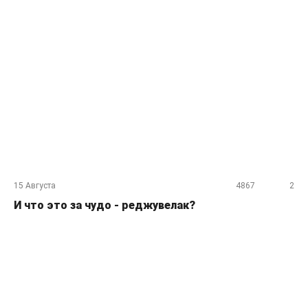
15 Августа
4867
2
И что это за чудо - реджувелак?